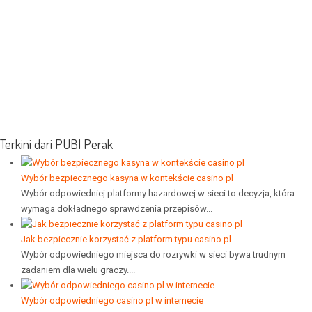
Terkini dari PUBI Perak
Wybór bezpiecznego kasyna w kontekście casino pl
Wybór odpowiedniej platformy hazardowej w sieci to decyzja, która
wymaga dokładnego sprawdzenia przepisów...
Jak bezpiecznie korzystać z platform typu casino pl
Wybór odpowiedniego miejsca do rozrywki w sieci bywa trudnym
zadaniem dla wielu graczy....
Wybór odpowiedniego casino pl w internecie