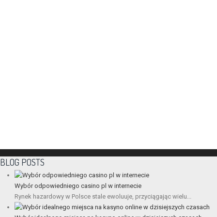
BLOG POSTS
Wybór odpowiedniego casino pl w internecie
Rynek hazardowy w Polsce stale ewoluuje, przyciągając wielu...