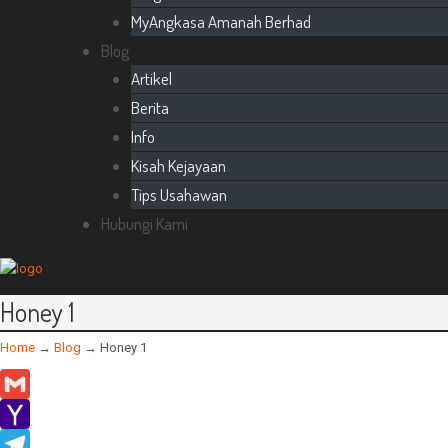
MyAngkasa Amanah Berhad
Blog
Artikel
Berita
Info
Kisah Kejayaan
Tips Usahawan
Hubungi Kami
Honey 1
Home
→
Blog
→
Honey 1
Gmail
Yahoo