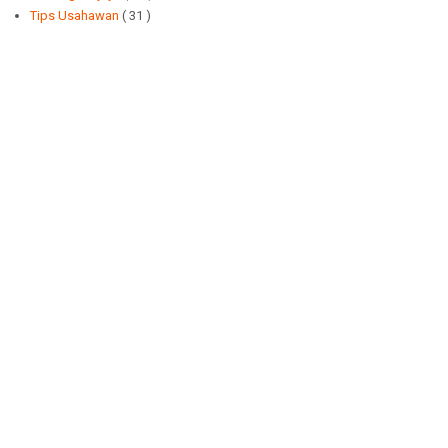
Tips Usahawan
( 31 )