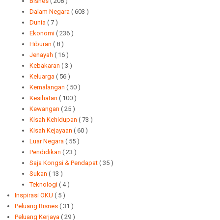
Bisnes
( 208 )
Dalam Negara
( 603 )
Dunia
( 7 )
Ekonomi
( 236 )
Hiburan
( 8 )
Jenayah
( 16 )
Kebakaran
( 3 )
Keluarga
( 56 )
Kemalangan
( 50 )
Kesihatan
( 100 )
Kewangan
( 25 )
Kisah Kehidupan
( 73 )
Kisah Kejayaan
( 60 )
Luar Negara
( 55 )
Pendidikan
( 23 )
Saja Kongsi & Pendapat
( 35 )
Sukan
( 13 )
Teknologi
( 4 )
Inspirasi OKU
( 5 )
Peluang Bisnes
( 31 )
Peluang Kerjaya
( 29 )