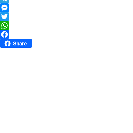
Mail
Telegram
Messenger
Twitter
WhatsApp
Share
Facebook