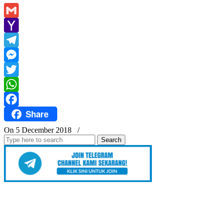
Gmail
Yahoo
Mail
Telegram
Messenger
Twitter
WhatsApp
Share
Facebook
On 5 December 2018
/
Search
for: