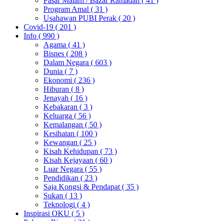
Pasar Malam / Bazar Ramadan
( 41 )
Program Amal
( 31 )
Usahawan PUBI Perak
( 20 )
Covid-19
( 201 )
Info
( 990 )
Agama
( 41 )
Bisnes
( 208 )
Dalam Negara
( 603 )
Dunia
( 7 )
Ekonomi
( 236 )
Hiburan
( 8 )
Jenayah
( 16 )
Kebakaran
( 3 )
Keluarga
( 56 )
Kemalangan
( 50 )
Kesihatan
( 100 )
Kewangan
( 25 )
Kisah Kehidupan
( 73 )
Kisah Kejayaan
( 60 )
Luar Negara
( 55 )
Pendidikan
( 23 )
Saja Kongsi & Pendapat
( 35 )
Sukan
( 13 )
Teknologi
( 4 )
Inspirasi OKU
( 5 )