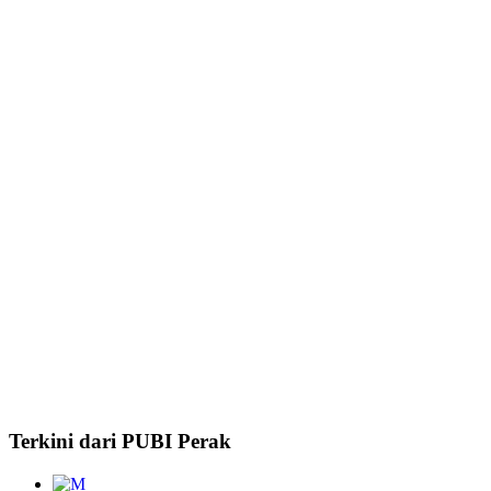
Terkini dari PUBI Perak