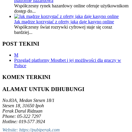
platformę hazardową
Współczesny rynek hazardowy online oferuje użytkownikom
dostęp do...
Jak mądrze korzystać z oferty jaką daje kasyno online
Współczesny świat rozrywki cyfrowej staje się coraz
bardziej...
POST TEKINI
M
Przegląd platformy Mostbet i jej możliwości dla graczy w
Polsce
KOMEN TERKINI
ALAMAT UNTUK DIHUBUNGI
No.83A, Medan Stesen 18/1
Stesen 18, 31650 Ipoh
Perak Darul Ridzuan
Phone: 05-322 7297
Hotline: 019-577 3924
Website: https://pubiperak.com