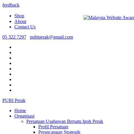
feedback
Shop
About
Contact Us
05 322 7297
pubiperak@gmail.com
PUBI Perak
Home
Organisasi
Persatuan Usahawan Bersatu Ipoh Perak
Profil Persatuan
Perancangan Strategik