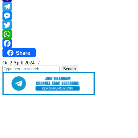
Yahoo
Mail
Telegram
Messenger
Twitter
WhatsApp
Share
Facebook
On 2 April 2024
/
Search
for: