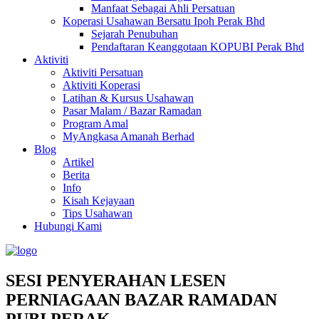
Manfaat Sebagai Ahli Persatuan
Koperasi Usahawan Bersatu Ipoh Perak Bhd
Sejarah Penubuhan
Pendaftaran Keanggotaan KOPUBI Perak Bhd
Aktiviti
Aktiviti Persatuan
Aktiviti Koperasi
Latihan & Kursus Usahawan
Pasar Malam / Bazar Ramadan
Program Amal
MyAngkasa Amanah Berhad
Blog
Artikel
Berita
Info
Kisah Kejayaan
Tips Usahawan
Hubungi Kami
SESI PENYERAHAN LESEN
PERNIAGAAN BAZAR RAMADAN
PUBI PERAK