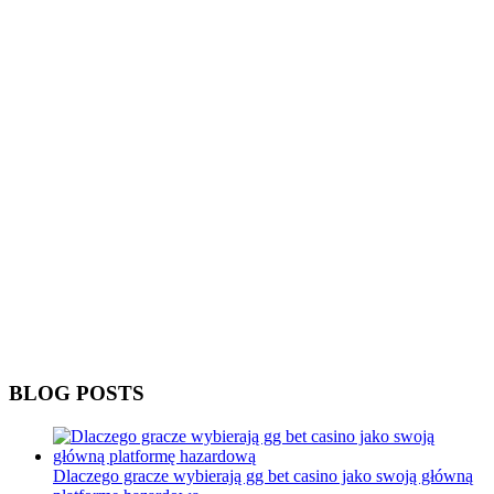
BLOG POSTS
Dlaczego gracze wybierają gg bet casino jako swoją główną