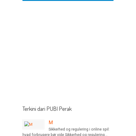
Terkini dari PUBI Perak
M
Sikkerhed og regulering i online spil:
hvad forbrugere bør vide Sikkerhed og regulering...