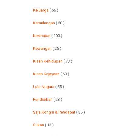
Keluarga
( 56 )
Kemalangan
( 50 )
Kesihatan
( 100 )
Kewangan
( 25 )
Kisah Kehidupan
( 73 )
Kisah Kejayaan
( 60 )
Luar Negara
( 55 )
Pendidikan
( 23 )
Saja Kongsi & Pendapat
( 35 )
Sukan
( 13 )