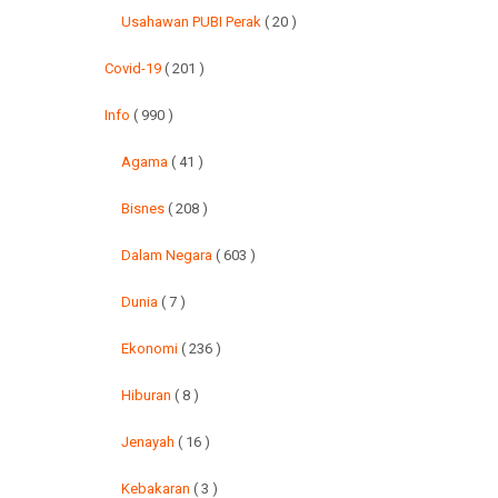
Usahawan PUBI Perak
( 20 )
Covid-19
( 201 )
Info
( 990 )
Agama
( 41 )
Bisnes
( 208 )
Dalam Negara
( 603 )
Dunia
( 7 )
Ekonomi
( 236 )
Hiburan
( 8 )
Jenayah
( 16 )
Kebakaran
( 3 )