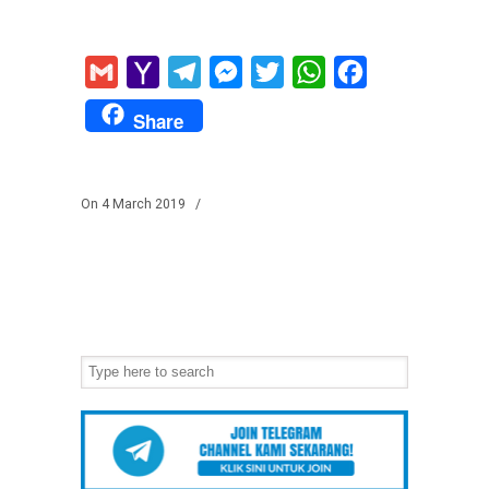
Gmail
Yahoo
Telegram
Messenger
Twitter
WhatsApp
Facebook
Mail
Share
On 4 March 2019
/