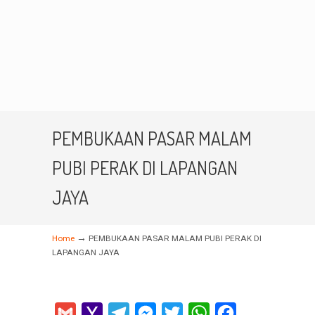
PEMBUKAAN PASAR MALAM
PUBI PERAK DI LAPANGAN
JAYA
→
Home
PEMBUKAAN PASAR MALAM PUBI PERAK DI
LAPANGAN JAYA
Gmail
Yahoo
Telegram
Messenger
Twitter
WhatsApp
Facebook