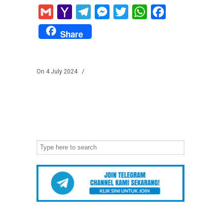
Gmail
Yahoo
Telegram
Messenger
Twitter
WhatsApp
Facebook
Mail
Share
On 4 July 2024
/