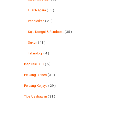
Luar Negara
( 55 )
Pendidikan
( 23 )
Saja Kongsi & Pendapat
( 35 )
Sukan
( 13 )
Teknologi
( 4 )
Inspirasi OKU
( 5 )
Peluang Bisnes
( 31 )
Peluang Kerjaya
( 29 )
Tips Usahawan
( 31 )