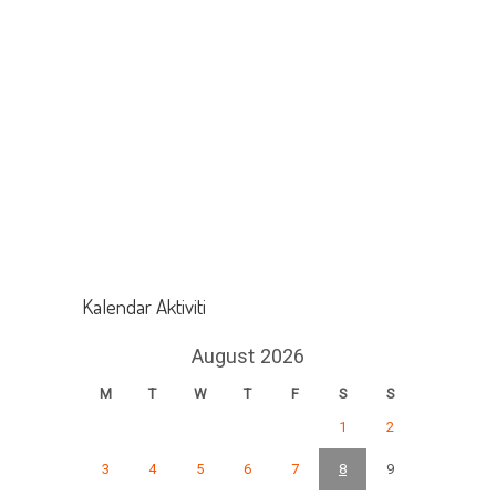
Kalendar Aktiviti
August 2026
M
T
W
T
F
S
S
1
2
3
4
5
6
7
8
9