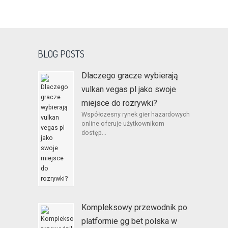
BLOG POSTS
Dlaczego gracze wybierają
vulkan vegas pl jako swoje
miejsce do rozrywki?
Współczesny rynek gier hazardowych
online oferuje użytkownikom
dostęp...
Kompleksowy przewodnik po
platformie gg bet polska w