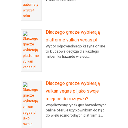
Dlaczego gracze wybierają
platformę vulkan vegas pl
Wybór odpowiedniego kasyna online
to kluczowa decyzja dla każdego
miłośnika hazardu w sieci....
Dlaczego gracze wybierają
vulkan vegas pl jako swoje
miejsce do rozrywki?
Współczesny rynek gier hazardowych
online oferuje użytkownikom dostęp
do wielu różnorodnych platform z...