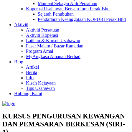
Manfaat Sebagai Ahli Persatuan
Koperasi Usahawan Bersatu Ipoh Perak Bhd
Sejarah Penubuhan
Pendaftaran Keanggotaan KOPUBI Perak Bhd
Aktiviti
Aktiviti Persatuan
Aktiviti Koperasi
Latihan & Kursus Usahawan
Pasar Malam / Bazar Ramadan
Program Amal
MyAngkasa Amanah Berhad
Blog
Artikel
Berita
Info
Kisah Kejayaan
Tips Usahawan
Hubungi Kami
KURSUS PENGURUSAN KEWANGAN
DAN PEMASARAN BERKESAN (SIRI-
1)