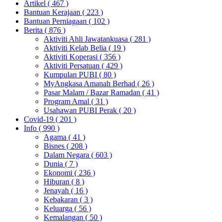
Artikel
( 467 )
Bantuan Kerajaan
( 223 )
Bantuan Perniagaan
( 102 )
Berita
( 876 )
Aktiviti Ahli Jawatankuasa
( 281 )
Aktiviti Kelab Belia
( 19 )
Aktiviti Koperasi
( 356 )
Aktiviti Persatuan
( 429 )
Kumpulan PUBI
( 80 )
MyAngkasa Amanah Berhad
( 26 )
Pasar Malam / Bazar Ramadan
( 41 )
Program Amal
( 31 )
Usahawan PUBI Perak
( 20 )
Covid-19
( 201 )
Info
( 990 )
Agama
( 41 )
Bisnes
( 208 )
Dalam Negara
( 603 )
Dunia
( 7 )
Ekonomi
( 236 )
Hiburan
( 8 )
Jenayah
( 16 )
Kebakaran
( 3 )
Keluarga
( 56 )
Kemalangan
( 50 )