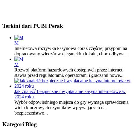
Terkini dari PUBI Perak
M
Internetowa rozrywka kasynowa coraz częściej przypomina
dopracowany wieczór w eleganckim lokalu, choć odbywa...
M
Rozwój platform hazardowych dostępnych przez internet
stawia przed regulatorami, operatorami i graczami nowe...
Jak znaleźć bezpieczne i wypłacalne kasyna internetowe w
2024 roku
Wybór odpowiedniego miejsca do gry wymaga sprawdzenia
wielu kluczowych czynników wpływających na
bezpieczeństwo...
Kategori Blog