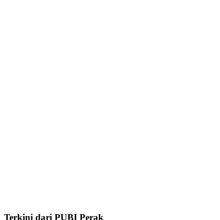
Terkini dari PUBI Perak