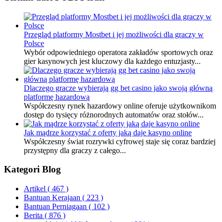
Przegląd platformy Mostbet i jej możliwości dla graczy w
Polsce
Wybór odpowiedniego operatora zakładów sportowych oraz
gier kasynowych jest kluczowy dla każdego entuzjasty...
Dlaczego gracze wybierają gg bet casino jako swoją główną
platformę hazardową
Współczesny rynek hazardowy online oferuje użytkownikom
dostęp do tysięcy różnorodnych automatów oraz stołów...
Jak mądrze korzystać z oferty jaką daje kasyno online
Współczesny świat rozrywki cyfrowej staje się coraz bardziej
przystępny dla graczy z całego...
Kategori Blog
Artikel
( 467 )
Bantuan Kerajaan
( 223 )
Bantuan Perniagaan
( 102 )
Berita
( 876 )