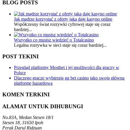
BLOG POSTS
Jak mądrze korzystać z oferty jaką daje kasyno online
Współczesny świat rozrywki cyfrowej staje się coraz
bardziej...
Wszystko co musisz wiedzieć o Totalcasino
Legalna rozrywka w sieci staje się coraz bardziej...
POST TEKINI
Przegląd platformy Mostbet i jej możliwości dla graczy w
Polsce
Dlaczego gracze wybierają gg bet casino jako swoją główną
platformę hazardową
KOMEN TERKINI
ALAMAT UNTUK DIHUBUNGI
No.83A, Medan Stesen 18/1
Stesen 18, 31650 Ipoh
Perak Darul Ridzuan