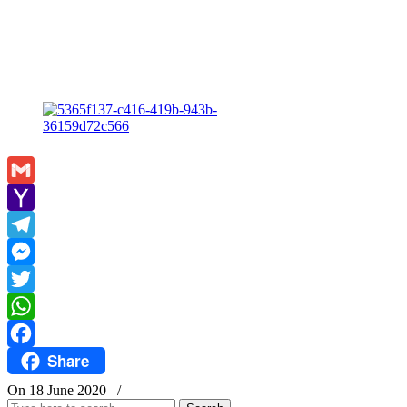
Gmail
Yahoo
Mail
Telegram
Messenger
Twitter
WhatsApp
Share
Facebook
On 18 June 2020
/
Search