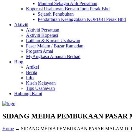
Manfaat Sebagai Ahli Persatuan
Koperasi Usahawan Bersatu Ipoh Perak Bhd
Sejarah Penubuhan
Pendaftaran Keanggotaan KOPUBI Perak Bhd
Aktiviti
Aktiviti Persatuan
Aktiviti Koperasi
Latihan & Kursus Usahawan
Pasar Malam / Bazar Ramadan
Program Amal
MyAngkasa Amanah Berhad
Blog
Artikel
Berita
Info
Kisah Kejayaan
Tips Usahawan
Hubungi Kami
SIDANG MEDIA PEMBUKAAN PASAR 
Home
→
SIDANG MEDIA PEMBUKAAN PASAR MALAM DI 